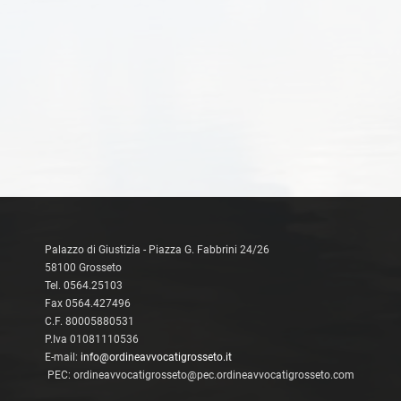
Palazzo di Giustizia - Piazza G. Fabbrini 24/26
58100 Grosseto
Tel. 0564.25103
Fax 0564.427496
C.F. 80005880531
P.Iva 01081110536
E-mail:
info@ordineavvocatigrosseto.it
PEC: ordineavvocatigrosseto@pec.ordineavvocatigrosseto.com